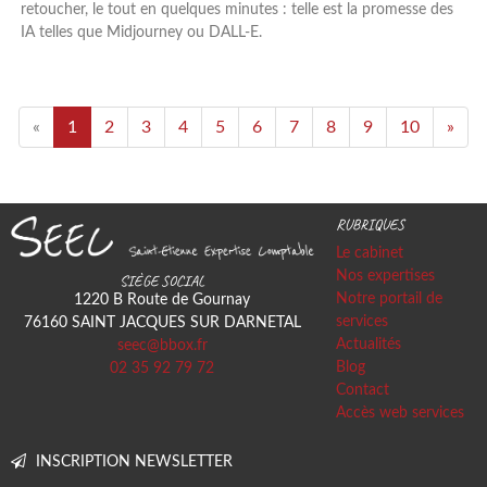
retoucher, le tout en quelques minutes : telle est la promesse des
IA telles que Midjourney ou DALL-E.
«
1
2
3
4
5
6
7
8
9
10
»
RUBRIQUES
Le cabinet
Nos expertises
SIÈGE SOCIAL
Notre portail de
1220 B Route de Gournay
services
76160
SAINT JACQUES SUR DARNETAL
Actualités
seec@bbox.fr
Blog
02 35 92 79 72
Contact
Accès web services
INSCRIPTION NEWSLETTER