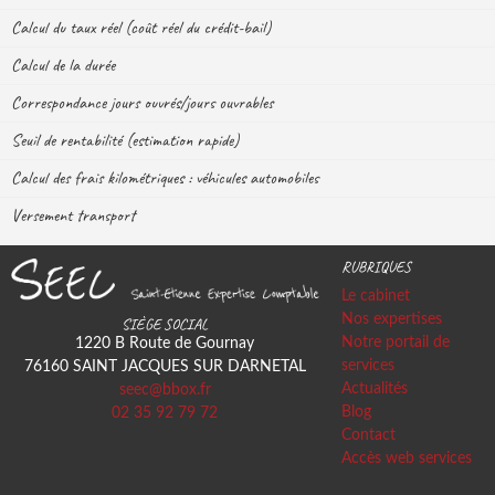
Calcul du taux réel (coût réel du crédit-bail)
Calcul de la durée
Correspondance jours ouvrés/jours ouvrables
Seuil de rentabilité (estimation rapide)
Calcul des frais kilométriques : véhicules automobiles
Versement transport
RUBRIQUES
Le cabinet
Nos expertises
SIÈGE SOCIAL
Notre portail de
1220 B Route de Gournay
services
76160
SAINT JACQUES SUR DARNETAL
Actualités
seec@bbox.fr
Blog
02 35 92 79 72
Contact
Accès web services