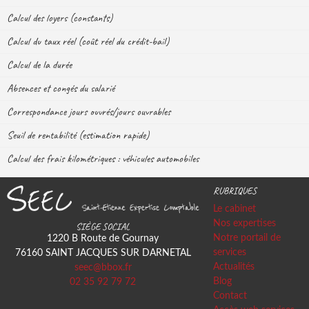
Calcul des loyers (constants)
Calcul du taux réel (coût réel du crédit-bail)
Calcul de la durée
Absences et congés du salarié
Correspondance jours ouvrés/jours ouvrables
Seuil de rentabilité (estimation rapide)
Calcul des frais kilométriques : véhicules automobiles
RUBRIQUES
Le cabinet
Nos expertises
SIÈGE SOCIAL
Notre portail de
1220 B Route de Gournay
services
76160
SAINT JACQUES SUR DARNETAL
Actualités
seec@bbox.fr
Blog
02 35 92 79 72
Contact